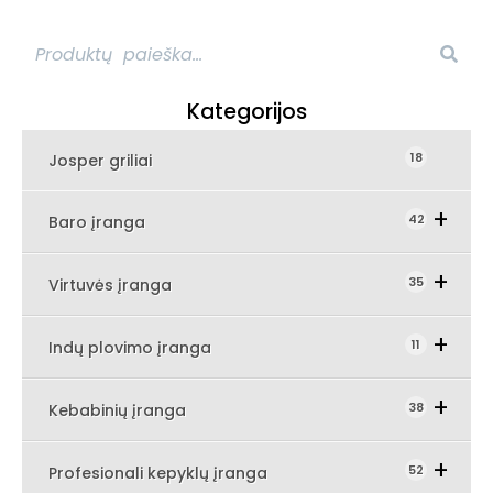
Prekių paieška
Kategorijos
18
Josper griliai
Expand Secondary Navigation Men
42
Baro įranga
Expand Secondary Navigation 
35
Virtuvės įranga
Expand Secondary Navigat
11
Indų plovimo įranga
Expand Secondary Navigation
38
Kebabinių įranga
Expand Secondary N
52
Profesionali kepyklų įranga