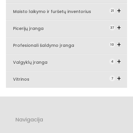
Expand Seco
21
Maisto laikymo ir furšetų inventorius
Expand Secondary Navigation M
37
Picerijų įranga
Expand Secondary 
10
Profesionali šaldymo įranga
Expand Secondary Navigation 
4
Valgyklų įranga
Expand Secondary Navigation Menu
7
Vitrinos
Navigacija